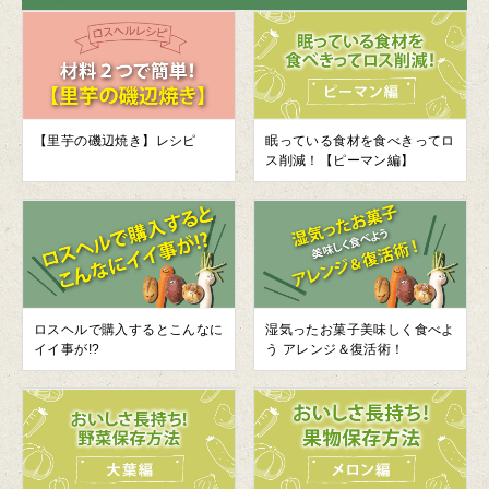
【里芋の磯辺焼き】レシピ
眠っている食材を食べきってロ
ス削減！【ピーマン編】
ロスヘルで購入するとこんなに
湿気ったお菓子美味しく食べよ
イイ事が!?
う アレンジ＆復活術！