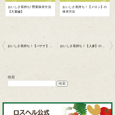
おいしさ長持ち! 野菜保存方法
おいしさ長持ち！【メロン】の
【大葉編】
保存方法
投
おいしさ長持ち！【バナナ】の保存方法
おいしさ長持ち！【人参】の保存方法
稿
ナ
ビ
検索
ゲ
検索
ー
シ
ョ
ン