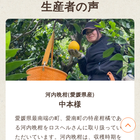
生産者の声
河内晩柑(愛媛県産)
中本様
愛媛県最南端の町、愛南町の特産柑橘であ
る河内晩柑をロスヘルさんに取り扱ってい
ただいています。河内晩柑は、収穫時期を