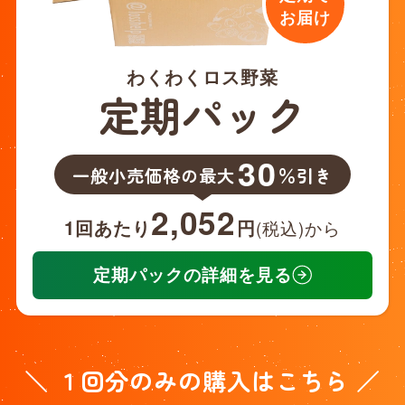
お届け
わくわくロス野菜
定期パック
30
一般小売価格の最大
％引き
2,052
1回あたり
円
(税込)から
定期パックの詳細を見る
＼ １回分のみの購入はこちら ／