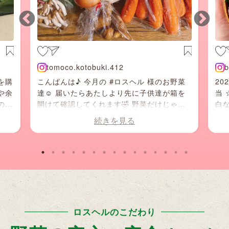
tomoco.kotobuki.412
b
を購
こんばんは♪ 今月の #ロスヘル 様のお野菜
20
や余
達☺️ 届いたらあたしより先に子供達が箱を
当 
ので
開けて確認してくれます🤣 野菜だけじゃな
白な
くて果物も届くのが 密かに嬉しい♡ #規格
の煮
続きを見る
外野菜 の廃棄が少しでも無くなりますよう
と梅
に🙏
ロスヘルのこだわり