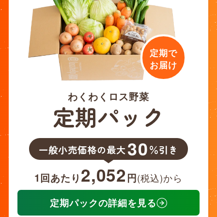
定期で
お届け
わくわくロス野菜
定期パック
30
一般小売価格の最大
％引き
2,052
1回あたり
円
(税込)から
定期パックの詳細を見る