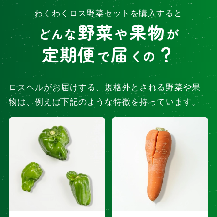
わくわくロス野菜セットを購入すると
野菜
果物
どんな
や
が
定期便
届
？
で
くの
ロスヘルがお届けする、規格外とされる野菜や果
物は、例えば下記のような特徴を持っています。