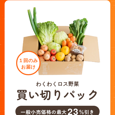
１回のみ
お届け
わくわくロス野菜
買い切りパック
23
一般小売価格の最大
％引き