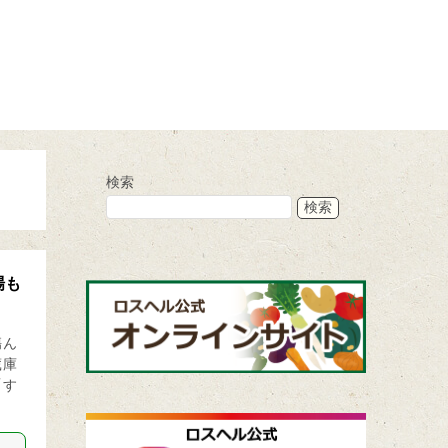
検索
検索
場も
傷ん
蔵庫
「す