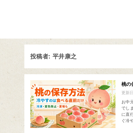
投稿者: 平井康之
桃の
更新
お中
でし
に直
ぐ冷や