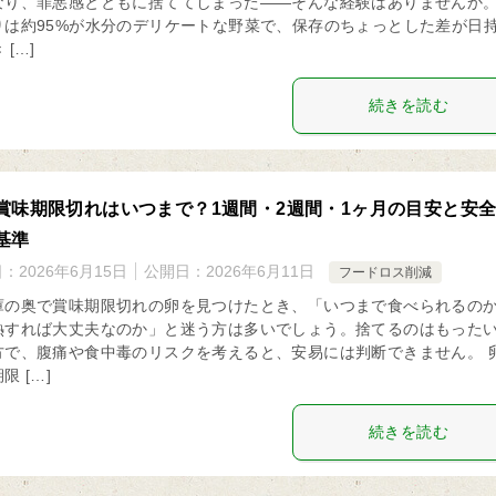
なり、罪悪感とともに捨ててしまった——そんな経験はありませんか。
りは約95%が水分のデリケートな野菜で、保存のちょっとした差が日
 […]
続きを読む
賞味期限切れはいつまで？1週間・2週間・1ヶ月の目安と安
基準
日：
2026年6月15日
公開日：
2026年6月11日
フードロス削減
庫の奥で賞味期限切れの卵を見つけたとき、「いつまで食べられるの
熱すれば大丈夫なのか」と迷う方は多いでしょう。捨てるのはもった
方で、腹痛や食中毒のリスクを考えると、安易には判断できません。 
限 […]
続きを読む