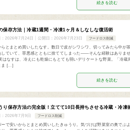
続きを読む
の保存方法｜冷蔵1週間・冷凍1ヶ月＆しなしな復活術
日：
2026年7月24日
公開日：
2026年7月23日
フードロス削減
からとまとめ買いしたなす。数日で皮がシワシワ、切ってみたら中が
色していて、罪悪感とともに捨ててしまった——そんな経験はありま
 実はなすは、冷えにも乾燥にもとても弱いデリケートな野菜。「冷蔵
ま […]
続きを読む
うり保存方法の完全版！立てて10日長持ちさせる冷蔵・冷凍
日：
2026年7月9日
フードロス削減
パーで安いからとまとめ買いしたきゅうり。気づけば野菜室の奥でぶ