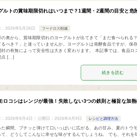
グルトの賞味期限切れはいつまで？1週間・2週間の目安と危
日：
2026年5月26日
フードロス削減
庫の奥から、賞味期限切れのヨーグルトが出てきて「まだ食べられる
てるべき？」と迷っていませんか。ヨーグルトは発酵食品ですが、保
開封の有無によって安全性は大きく変わります。 本記事では、食品ロ
点 […]
続きを読む
モロコシはレンジが最強！失敗しない3つの鉄則と極旨な加熱
日：
2026年8月4日
公開日：
2026年4月9日
レシピと調理方法
った瞬間、プチッと弾けて口いっぱいに広がる、あの甘み。夏のトウ
って、どうしてこんなに幸せな味がするんでしょうね。 でも、それを