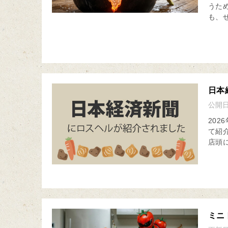
うた
も、せ
日本
公開
20
て紹
店頭
ミニ