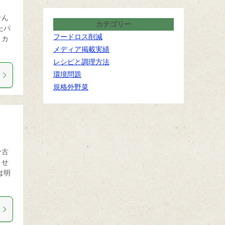
せん
カテゴリー
たパ
フードロス削減
、カ
メディア掲載実績
レシピと調理方法
環境問題
規格外野菜
少古
ませ
は明