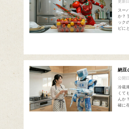
更新
スー
か？
ック
ビにと
納豆
公開
冷蔵
くて
んか
確に存