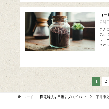
コー
公開
こん
気な
は、
うか？
1
2
フードロス問題解決を目指すブログ
TOP
平井康