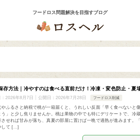
保存方法｜冷やすのは食べる直前だけ！冷凍・変色防止・夏
日：
2026年8月7日
公開日：
2026年7月28日
フードロス削減
元やふるさと納税で桃が一箱届くと、うれしい反面「早く食べないと
まう」と少し焦りませんか。桃は果物の中でも特にデリケートで、冷
行させれば甘みが落ち、真夏の部屋に置けば一晩で過熟が進みます。
して […]