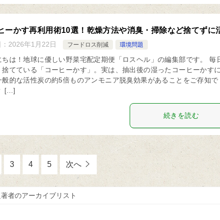
ヒーかす再利用術10選！乾燥方法や消臭・掃除など捨てずに
日：
2026年1月22日
フードロス削減
環境問題
にちは！地球に優しい野菜宅配定期便「ロスヘル」の編集部です。 毎
く捨てている「コーヒーかす」。実は、抽出後の湿ったコーヒーかす
一般的な活性炭の約5倍ものアンモニア脱臭効果があることをご存知で
 […]
続きを読む
3
4
5
次へ
之著者のアーカイブリスト