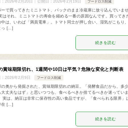
日：
2026年2月20日
公開日：
2026年2月19日
フードロス削減
パーで買ってきたミニトマト、パックのまま冷蔵庫に放り込んでいま
 実はそれ、ミニトマトの寿命を縮める一番の原因なんです。買ってき
の中は、いわば「満員電車」。トマト同士が押し合い、湿気がこもり
っ […]
続きを読む
の賞味期限切れ、1週間や10日は平気？危険な変化と判断表
日：
2026年2月9日
フードロス削減
庫の奥から発掘された、賞味期限切れの納豆。「発酵食品だから、多
も大丈夫なはず」と思いつつも、食べるべきか捨てるべきか迷ってい
？ 実は、納豆は非常に保存性の高い食品ですが、「食べられる限界」
在 […]
続きを読む