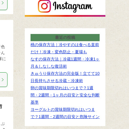
最近の投稿
桃の保存方法｜冷やすのは食べる直前
茶色
だけ！冷凍・変色防止・夏場も
せん
庫に
なすの保存方法｜冷蔵1週間・冷凍1ヶ
月＆しなしな復活術
きゅうり保存方法の完全版！立てて10
日長持ちさせる冷蔵・冷凍術
卵の賞味期限切れはいつまで？1週
間・2週間・1ヶ月の目安と安全な判断
基準
術
ヨーグルトの賞味期限切れはいつま
で？1週間・2週間の目安と危険サイン
よぶ