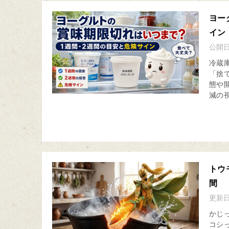
ヨー
イン
公開
冷蔵
「捨
態や
減の視
トウ
間
更新
かじ
コシ