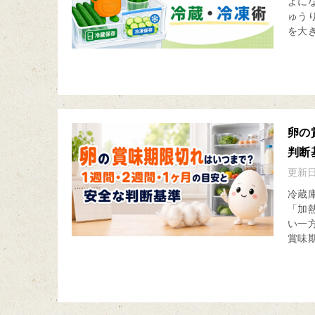
よに
ゅう
を大き
卵の
判断
更新
冷蔵
「加
い一
賞味期