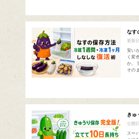
なす
更新
安い
く変
か。
そのま
きゅ
公開
スー