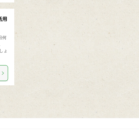
活用
日何
に
しょ