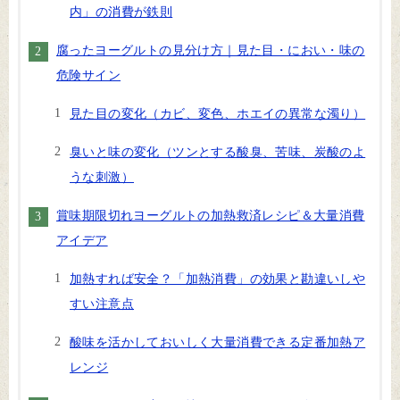
内」の消費が鉄則
腐ったヨーグルトの見分け方｜見た目・におい・味の
危険サイン
見た目の変化（カビ、変色、ホエイの異常な濁り）
臭いと味の変化（ツンとする酸臭、苦味、炭酸のよ
うな刺激）
賞味期限切れヨーグルトの加熱救済レシピ＆大量消費
アイデア
加熱すれば安全？「加熱消費」の効果と勘違いしや
すい注意点
酸味を活かしておいしく大量消費できる定番加熱ア
レンジ