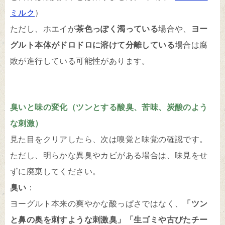
ミルク
）
ただし、ホエイが
茶色っぽく濁っている
場合や、
ヨー
グルト本体がドロドロに溶けて分離している
場合は腐
敗が進行している可能性があります。
臭いと味の変化（ツンとする酸臭、苦味、炭酸のよう
な刺激）
見た目をクリアしたら、次は嗅覚と味覚の確認です。
ただし、明らかな異臭やカビがある場合は、味見をせ
ずに廃棄してください。
臭い
：
ヨーグルト本来の爽やかな酸っぱさではなく、
「ツン
と鼻の奥を刺すような刺激臭」「生ゴミや古びたチー