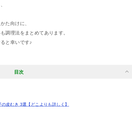
き、
たかた向けに、
いも調理法をまとめてあります。
ると幸いです♪
目次
の皮むき 3選【どこよりも詳しく】