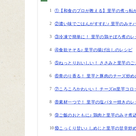
①【和食のプロが教える】里芋の煮っ転か
②濃い味でごはんがすすむ♪ 里芋のみそ
③冷凍で簡単に！ 里芋の鶏そぼろ煮のレ
④食欲そそる♪ 里芋の揚げ出しのレシピ
⑤ねっとりおいしい！ ささみと里芋のご
⑥青のり香る！ 里芋と豚肉のチーズ炒め
⑦ころころかわいい！ チーズin里芋コロ
⑧素材一つで！ 里芋の塩バター焼きのレ
⑨ご飯のおともに♪ 鶏肉と里芋のみそ煮
⑩こっくり甘い♪ しめじと里芋の甘辛炒