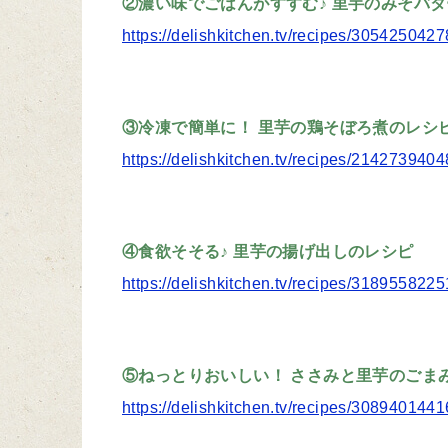
②濃い味でごはんがすすむ♪ 里芋のみそバ
https://delishkitchen.tv/recipes/30542504
③冷凍で簡単に！ 里芋の鶏そぼろ煮のレシ
https://delishkitchen.tv/recipes/21427394
④食欲そそる♪ 里芋の揚げ出しのレシピ
https://delishkitchen.tv/recipes/31895582
⑤ねっとりおいしい！ ささみと里芋のごま
https://delishkitchen.tv/recipes/30894014