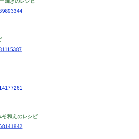
ター焼きのレシピ
2789893344
ピ
0481115387
2514177261
みそ和えのレシピ
4168141842