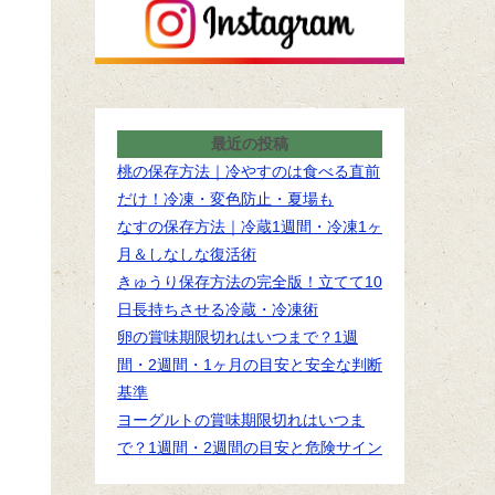
最近の投稿
桃の保存方法｜冷やすのは食べる直前
だけ！冷凍・変色防止・夏場も
なすの保存方法｜冷蔵1週間・冷凍1ヶ
月＆しなしな復活術
きゅうり保存方法の完全版！立てて10
日長持ちさせる冷蔵・冷凍術
卵の賞味期限切れはいつまで？1週
間・2週間・1ヶ月の目安と安全な判断
基準
ヨーグルトの賞味期限切れはいつま
で？1週間・2週間の目安と危険サイン