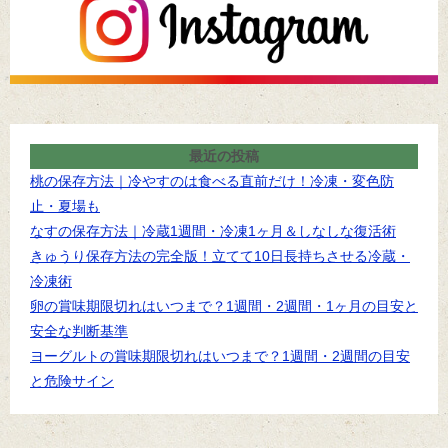
最近の投稿
桃の保存方法｜冷やすのは食べる直前だけ！冷凍・変色防
止・夏場も
なすの保存方法｜冷蔵1週間・冷凍1ヶ月＆しなしな復活術
きゅうり保存方法の完全版！立てて10日長持ちさせる冷蔵・
冷凍術
卵の賞味期限切れはいつまで？1週間・2週間・1ヶ月の目安と
安全な判断基準
ヨーグルトの賞味期限切れはいつまで？1週間・2週間の目安
と危険サイン