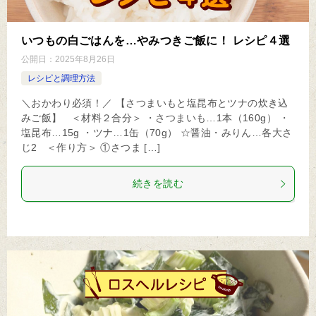
いつもの白ごはんを…やみつきご飯に！ レシピ４選
公開日：
2025年8月26日
レシピと調理方法
＼おかわり必須！／ 【さつまいもと塩昆布とツナの炊き込
みご飯】 ＜材料２合分＞ ・さつまいも…1本（160g） ・
塩昆布…15g ・ツナ…1缶（70g） ☆醤油・みりん…各大さ
じ2 ＜作り方＞ ①さつま […]
続きを読む