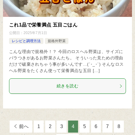
これ1品で栄養満点 五目ごはん
公開日：
2025年7月1日
レシピと調理方法
規格外野菜
こんな理由で規格外！？ 今回のロスヘル野菜は、サイズに
バラつきがあるお野菜さんたち。 そういった見ための理由
だけで破棄されちゃう事が多いんです…(´･_･`) そんなロス
ヘル野菜をたくさん使って栄養満点な五目 […]
続きを読む
前へ
1
2
3
4
5
6
7
8